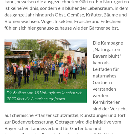
kann, beweisen die ausgezeichneten Gärten. Ein Naturgarten
ist keine Wildnis, sondern ein blühender Lebensraum, in dem
das ganze Jahr hindurch Obst, Gemüse, Kräuter, Bäume und
Blumen wachsen. Vögel, Insekten, Frösche und Eidechsen
fühlen sich hier genauso zuhause wie der Gärtner selbst.
Die Kampagne
„Naturgarten -
Bayern blüht"
kann als
Leitfaden für
naturnahes
Gärtnern
verstanden
Die Besitzer von 18 Naturgärten konnten sich
werden.
2020 über die Auszeichnung freuen
Kernkriterien
sind der Verzicht
auf chemische Pflanzenschutzmittel, Kunstdünger und Torf
zur Bodenverbesserung. Getragen wird die Initiative vom
Bayerischen Landesverband für Gartenbau und