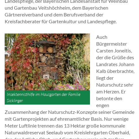
Landespflege, der Bayerischen Landesanstalt für Weinbau
und Gartenbau Veitshöchheim, dem Bayerischen
Gärtnereiverband und dem Berufsverband der
Kreisfachberater für Gartenkultur und Landespflege.
Auch
Bürgermeister
Carsten Joneitis,
der die Grüße des
Landrates Johann
Kalb überbrachte,
liegt der
Naturschutz sehr
am Herzen. Er
Insektennisthilfe im Hausgarten der Familie
betonte den
Sicklinger
engen
Zusammenhang der Naturschutz-Konzepte seiner Gemeinde
mit Gartenprojekten auf ehrenamtlicher Basis. Nur wenige
Meter Luftlinie trennen das 13 Hektar große kommunale
Naturwaldreservat Seelaub vom Kreislehrgarten Oberhaid,