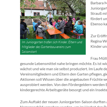
Barbara M
Juniorgar
Strauß mi
fördert un
Ebenso ka
Zur Eröff
Regina Wo
Im Juniorgarten trafen sich Kinder, Eltern und
Kinder un
Mitglieder des Gartenbauvereins zum
Saisonstart
Frau Müll
gesunde Lebensmittel nahe bringen möchte. Es ist wic
wächst und wie man sie selbst produziert. Im Laufe d
Vereinsmitgliedern und Eltern den Garten pflegen, g
Aktionen soll Wissen über die angebauten Früchte w
ausprobiert werden. Von den Fördergeldern werden 
kindergerechte Arbeitsgeräte besorgt und ein Insekt
Zum Auftakt der neuen Juniorgarten-Saison durften 
Namensschild versehen wurden, um im Herbst den Bes