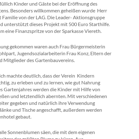
üllich Kinder und Gäste bei der Eröffnung des
tens. Besonders willkommen geheißen wurde Herr
t Familie von der LAG. Die Leader- Aktionsgruppe
d unterstützt dieses Projekt mit 500 Euro Starthilfe.
m eine Finanzspritze von der Sparkasse Viereth.
nung gekommen waren auch Frau Bürgermeisterin
hlpart, Jugendsozialarbeiterin Frau Konz, Eltern der
d Mitglieder des Gartenbauvereins.
ich machte deutlich, dass der Verein Kindern
htig, zu erleben und zu lernen, wie gut Nahrung
es Gartenjahres werden die Kinder mit Hilfe von
ießen und letztendlich abernten. Mit verschiedenen
eiter gegeben und natürlich ihre Verwendung
Bänke und Tische angeschafft, außerdem werden
enhotel gebaut.
alle Sonnenblumen säen, die mit dem eigenen
itzer der größten Blume zu küren. Aus